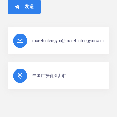
发送
morefuntengyun@morefuntengyun.com
中国广东省深圳市