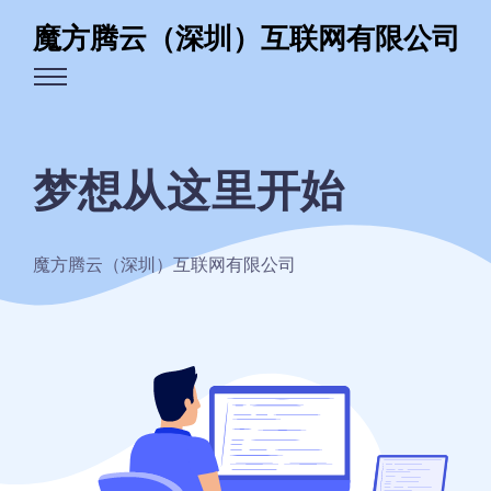
魔方腾云（深圳）互联网有限公司
梦想从这里开始
魔方腾云（深圳）互联网有限公司