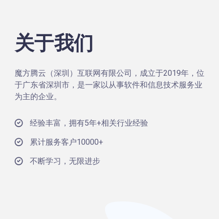
关于我们
魔方腾云（深圳）互联网有限公司，成立于2019年，位
于广东省深圳市，是一家以从事软件和信息技术服务业
为主的企业。
经验丰富，拥有5年+相关行业经验
累计服务客户10000+
不断学习，无限进步